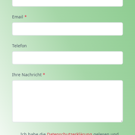
Email
*
Telefon
Ihre Nachricht
*
Ich habe die
Datenschutzerklärung
gelesen und