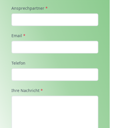
Ansprechpartner
*
Email
*
Telefon
Ihre Nachricht
*