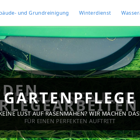
bäude- und Grundreinigung
Winterdienst
Wasser
ÖDEN
TERRASSENBAU
GARTENPFLEGE
RLEGEARBEITEN
KEINE LUST AUF RASENMÄHEN? WIR MACHEN DAS
FÜR MEHR WOHNRAUM IM FREIEN
FÜR EINEN PERFEKTEN AUFTRITT