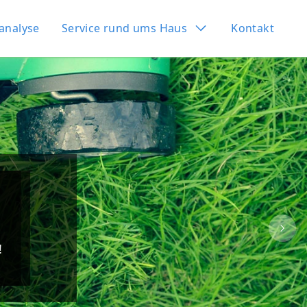
analyse
Service rund ums Haus
Kontakt
Next
!