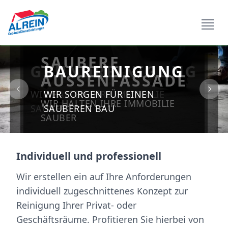
Open si
SAUBERE
GRUNDREINIGUNG
BAUREINIGUNG
AUSSENFASSADE
WIR HALTEN IHRE IMMOBILIE
WIR SORGEN FÜR EINEN
Previous
Next
WIR HALTEN IHRE IMMOBILIE
SAUBER
SAUBEREN BAU
SAUBER
Individuell und professionell
Wir erstellen ein auf Ihre Anforderungen
individuell zugeschnittenes Konzept zur
Reinigung Ihrer Privat- oder
Geschäftsräume. Profitieren Sie hierbei von