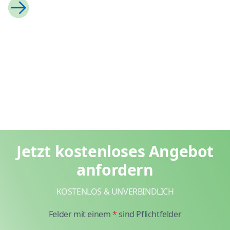
Previous
Next
Jetzt kostenloses Angebot
anfordern
KOSTENLOS & UNVERBINDLICH
Felder mit einem
*
sind Pflichtfelder